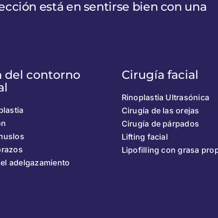
ección está en sentirse bien con una
a del contorno
Cirugía facial
al
Rinoplastia Ultrasónica
lastia
Cirugía de las orejas
ón
Cirugía de párpados
 muslos
Lifting facial
 brazos
Lipofilling con grasa pro
del adelgazamiento