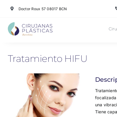
Skip
Doctor Roux 57 08017 BCN
to
content
Ciru
Tratamiento HIFU
Descri
Tratamient
focalizada
una vibrac
Tiene capa