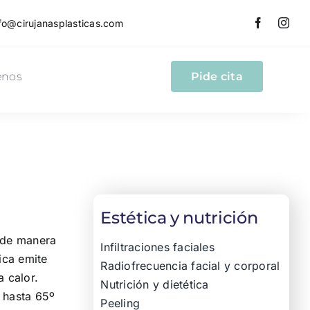
fo@cirujanasplasticas.com
enos
Pide cita
Estética y nutrición
a de manera
Infiltraciones faciales
ica emite
Radiofrecuencia facial y corporal
 calor.
Nutrición y dietética
 hasta 65º
Peeling