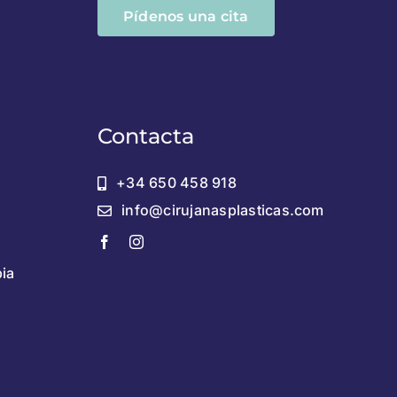
Pídenos una cita
Contacta
+34 650 458 918
info@cirujanasplasticas.com
pia