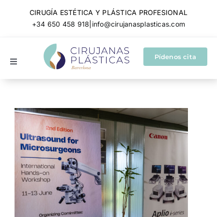
Skip
CIRUGÍA ESTÉTICA Y PLÁSTICA PROFESIONAL
to
+34 650 458 918
|
info@cirujanasplasticas.com
content
Pídenos cita
Toggle
Navigation
Cirugía plástica y estética
Cirugía reparadora
Conócenos