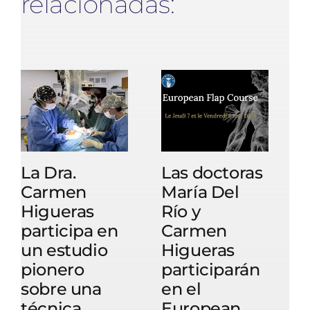
relacionadas:
La Dra.
Las doctoras
L
Carmen
María Del
Higueras
Río y
participa en
Carmen
p
un estudio
Higueras
pionero
participarán
sobre una
en el
técnica
European