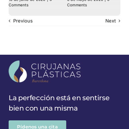
Comments
Comments
C
Previous
Next
La perfección está en sentirse
bien con una misma
Pídenos una cita