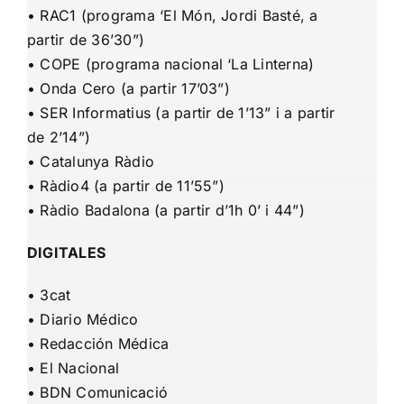
•
RAC1
(programa ‘El Món, Jordi Basté,
a
partir de 36’30”)
•
COPE
(programa nacional ‘La Linterna)
•
Onda Cero
(a partir 17’03”)
•
SER Informatius
(a partir de 1’13” i a partir
de 2’14”)
•
Catalunya Ràdio
•
Ràdio4
(a partir de 11’55”)
•
Ràdio Badalona
(a
partir d’1h 0’ i 44”)
DIGITALES
•
3cat
•
Diario Médico
•
Redacción Médica
•
El Nacional
•
BDN Comunicació