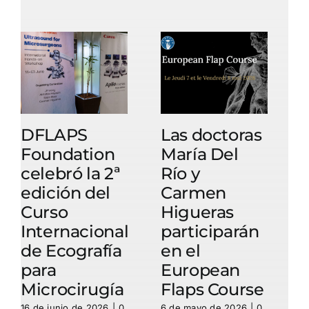
DFLAPS
Las doctoras
Foundation
María Del
celebró la 2ª
Río y
c
edición del
Carmen
e
Curso
Higueras
Internacional
participarán
de Ecografía
en el
para
European
Microcirugía
Flaps Course
16 de junio de 2026
|
0
6 de mayo de 2026
|
0
1