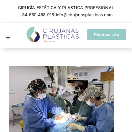
Skip
CIRUGÍA ESTÉTICA Y PLÁSTICA PROFESIONAL
to
+34 650 458 918
|
info@cirujanasplasticas.com
content
Pídenos cita
Toggle
Navigation
Cirugía plástica y estética
Cirugía reparadora
Conócenos