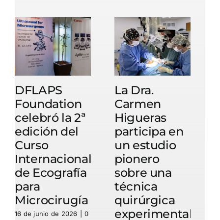
DFLAPS
La Dra.
Foundation
Carmen
celebró la 2ª
Higueras
c
edición del
participa en
e
Curso
un estudio
Internacional
pionero
de Ecografía
sobre una
para
técnica
Microcirugía
quirúrgica
experimental
16 de junio de 2026
|
0
1