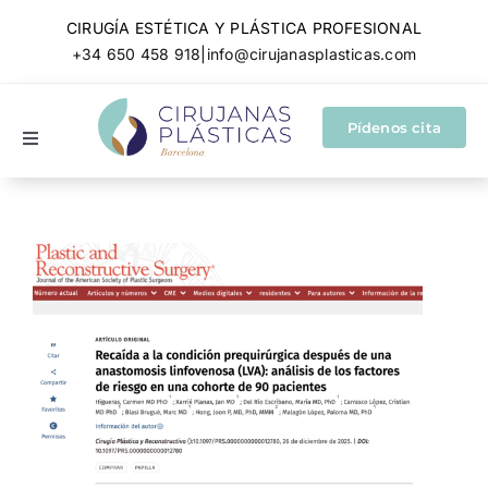
Skip
CIRUGÍA ESTÉTICA Y PLÁSTICA PROFESIONAL
to
+34 650 458 918
|
info@cirujanasplasticas.com
content
Pídenos cita
Toggle
Navigation
Cirugía plástica y estética
Cirugía reparadora
Conócenos