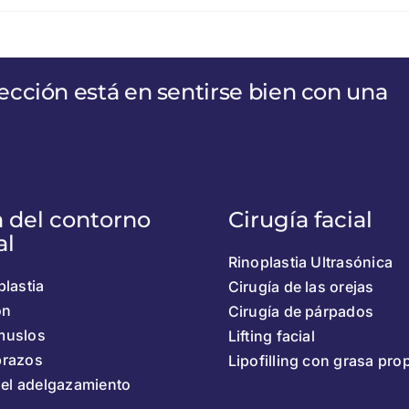
ección está en sentirse bien con una
a del contorno
Cirugía facial
al
Rinoplastia Ultrasónica
lastia
Cirugía de las orejas
ón
Cirugía de párpados
 muslos
Lifting facial
 brazos
Lipofilling con grasa pro
del adelgazamiento