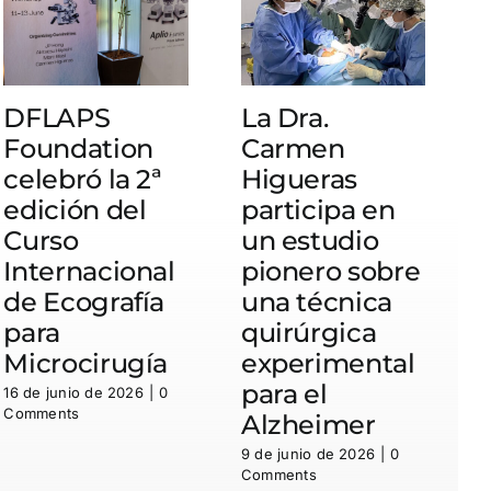
DFLAPS
La Dra.
Foundation
Carmen
celebró la 2ª
Higueras
c
edición del
participa en
Curso
un estudio
Internacional
pionero sobre
de Ecografía
una técnica
para
quirúrgica
Microcirugía
experimental
para el
16 de junio de 2026
|
0
1
Comments
C
Alzheimer
9 de junio de 2026
|
0
Comments