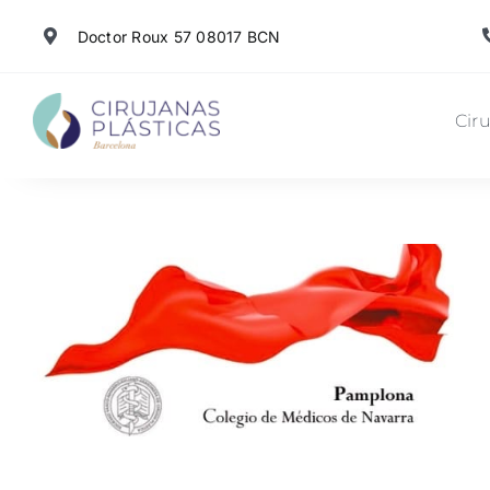
Skip
Doctor Roux 57 08017 BCN
to
content
Ciru