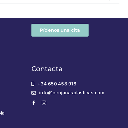
Pídenos una cita
Contacta
+34 650 458 918
info@cirujanasplasticas.com
pia